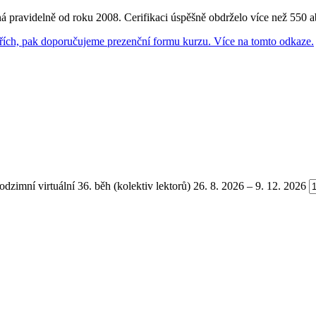
ná pravidelně od roku 2008. Cerifikaci úspěšně obdrželo více než 550 a
ářích, pak doporučujeme prezenční formu kurzu. Více na tomto odkaze.
rtuální 36. běh (kolektiv lektorů) 26. 8. 2026 – 9. 12. 2026