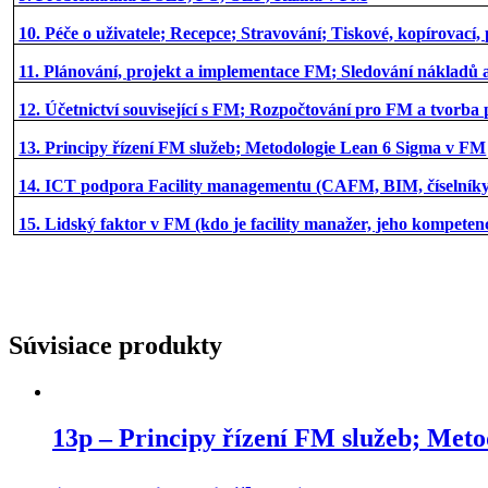
10. Péče o uživatele; Recepce; Stravování; Tiskové, kopírovací,
11. Plánování, projekt a implementace FM; Sledování nákladů a
12. Účetnictví související s FM; Rozpočtování pro FM a tvorba 
13. Principy řízení FM služeb; Metodologie Lean 6 Sigma v FM
14. ICT podpora Facility managementu (CAFM, BIM, číselníky
15. Lidský faktor v FM (kdo je facility manažer, jeho kompeten
Súvisiace produkty
13p – Principy řízení FM služeb; Met