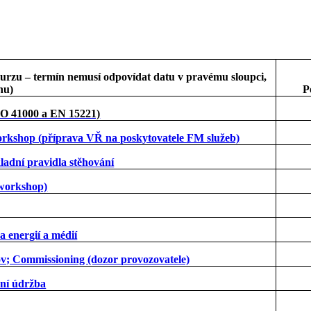
kurzu – termín nemusí odpovídat datu v pravému sloupci,
hu)
P
ISO 41000 a EN 15221)
workshop (příprava VŘ na poskytovatele FM služeb)
ladní pravidla stěhování
(workshop)
 energií a médií
dov; Commissioning (dozor provozovatele)
ní údržba