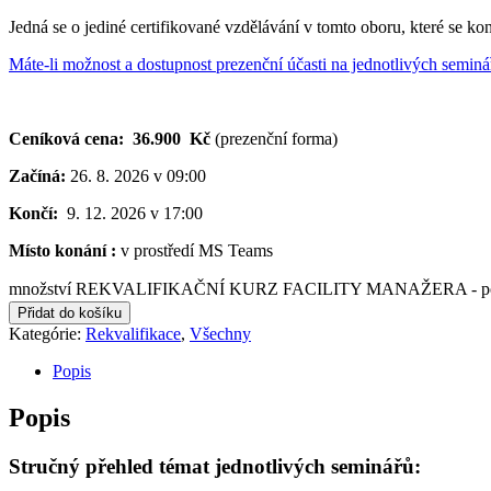
Jedná se o jediné certifikované vzdělávání v tomto oboru, které se ko
Máte-li možnost a dostupnost prezenční účasti na jednotlivých semin
Ceníková cena:
36.900 Kč
(prezenční forma)
Začíná:
26. 8. 2026 v 09:00
Končí:
9. 12. 2026 v 17:00
Místo konání :
v prostředí MS Teams
množství REKVALIFIKAČNÍ KURZ FACILITY MANAŽERA - podzimní vi
Přidat do košíku
Kategórie:
Rekvalifikace
,
Všechny
Popis
Popis
Stručný přehled témat jednotlivých seminářů: