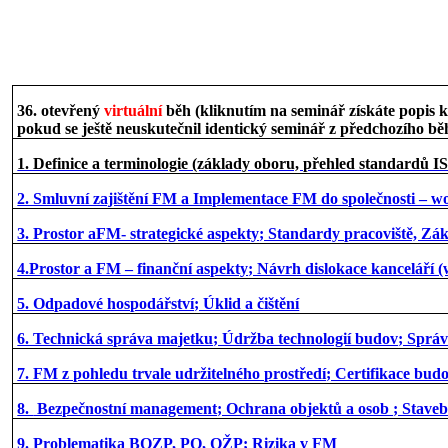
36. otevřený
virtuální
běh
(kliknutím na seminář získáte popis 
pokud se ještě neuskutečnil identický seminář z předchozího bě
1. Definice a terminologie (základy oboru, přehled standardů 
2. Smluvní zajištění FM a Implementace FM do společnosti – 
3. Prostor aFM- strategické aspekty; Standardy pracoviště, Zák
4.Prostor a FM – finanční aspekty; Návrh dislokace kanceláří 
5. Odpadové hospodářství; Úklid a čištění
6. Technická správa majetku; Údržba technologií budov; Správa
7. FM z pohledu trvale udržitelného prostředí; Certifikace bu
8.
Bezpečnostní management; Ochrana objektů a osob ; Staveb
9. Problematika BOZP, PO, OŽP; Rizika v FM