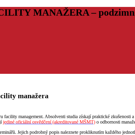
ITY MANAŽERA – podzimní vi
acility manažera
 facility management. Absolventi studia získají praktické zkušenosti 
jí
jediné oficiální osvědčení (akreditované MŠMT)
o odbornosti manaže
seminářů. Jejich podrobný popis naleznete prokliknutím každého jednot