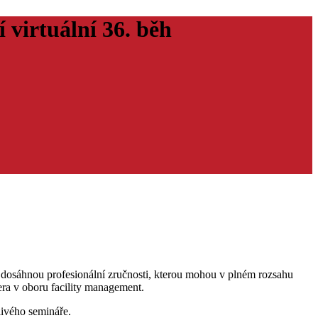
rtuální 36. běh
a dosáhnou profesionální zručnosti, kterou mohou v plném rozsahu
ra v oboru facility management.
livého semináře.