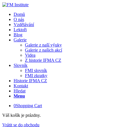
Domů
O nás
Vzdělávání
Lektoři
Blog
Galerie
Galerie z naší výuky
Galerie z našich akcí
Videa
Z historie IFMA CZ
Slovník
FMI slovník
FMI zkratky
Historie IFMA CZ
Kontakt
Hledat
Menu
0
Shopping Cart
Váš košík je prázdny.
Vrátit se do obchodu