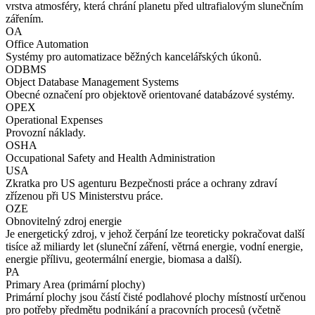
vrstva atmosféry, která chrání planetu před ultrafialovým slunečním
zářením.
OA
Office Automation
Systémy pro automatizace běžných kancelářských úkonů.
ODBMS
Object Database Management Systems
Obecné označení pro objektově orientované databázové systémy.
OPEX
Operational Expenses
Provozní náklady.
OSHA
Occupational Safety and Health Administration
USA
Zkratka pro US agenturu Bezpečnosti práce a ochrany zdraví
zřízenou při US Ministerstvu práce.
OZE
Obnovitelný zdroj energie
Je energetický zdroj, v jehož čerpání lze teoreticky pokračovat další
tisíce až miliardy let (sluneční záření, větrná energie, vodní energie,
energie přílivu, geotermální energie, biomasa a další).
PA
Primary Area (primární plochy)
Primární plochy jsou částí čisté podlahové plochy místností určenou
pro potřeby předmětu podnikání a pracovních procesů (včetně