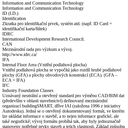
Information and Communication Technology
Information and Communication Technology
ID (I.D.)
Identification
Zkratka pro identifikační prvek, systém atd. (např. ID Card =
identifikační karta/štítek)
IDRC
International Development Research Council.
CAN
Mezinárodní rada pro výzkum a vývoj.
http://www.idrc.ca/
IFA
Internal Floor Area (Vnitřní podlahová plocha)
Vnitřní podlahová plocha se vypočítá jako rozdíl hrubé podlahové
plochy (GFA) a plochy obvodových konstrukcí (ECA). (GFA –
ECA = IFA)
IFC
Industry Foundation Classes
Uznávaný neutrální a otevřený standard pro výměnu CAD/BIM dat
(především v oblasti stavebnictví) definovaný mezinárodní
organizací buildingSMART, dříve IAI (založena 1996 z iniciativy
Autodesku). Jedná se o otevřený dokumentovaný formát, ve kterém
lze ukládat informace o stavbě, a to nejen informace grafické, ale
také negrafické; vývoj formátu probíhá tak, aby byly jednoznačně
stanoveny potřebné prvky staveb a jejich vlastnosti. Základ způsobu