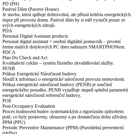
PD (PH)
Pasivní Dům (Passive House)
Je stavba, která splňuje dobrovolná, ale přísná kritéria energetických
úspor při provozu domu. Pasivní dům by si měl vystačit pouze ze
svých energetických zdrojů.
PDA
Personal Digital Assistant products
Personal digital assistant = osobní digitální pomocník – prvotní
forma malých dotykových PC dnes nahrazen SMARTPHONem.
PDCA
Plan Do Check and Act
Kvalitativní cyklus – systém řízeného zkvalitňování služby.
PENB
Průkaz Energetické Náročnosti budovy
Slouží k informaci o energetické náročnosti provozu nemovitosti.
Průkaz energetické náročnosti budovy (PENB) je součástí
energetického posudku. PENB vyjadřuje stupeň splnění parametrů
energetické náročností referenční budovy.
POE
Post-Occupancy Evaluation
Proces hodnocení budov systematickým a rigorózním způsobem
poté, co byly postaveny, obsazeny a po dostatečnou dobu užívány.
PPM (PPU)
Periodic Preventive Maintenance (PPM) (Pravidelná preventivní
údržba)