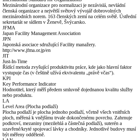
Mezinárodní organizace pro normalizaci je nezávislá, nevládní
členská organizace a největší světový vývojář dobrovolných
mezinárodních norem. 163 členských zemí na celém světě. Ústřední
sekretariát se sídlem v Ženevě, Švýcarsko.
JFMA
Japan Facility Management Association
JPN
Japonská asociace sdružující Facility manažery.
http://www.jfma.or.jp/en
JIT
Just-In-Time
Řídící metoda zvyšující produktivitu práce, kde jako hlavní faktor
vystupuje čas (v češtině užívá ekvivalentu „právě včas“).
KPI
Key Performance Indicator
Hodnotitel, který měří předem smluvně dojednanou kvalitu služby
nebo produktu.
LA
Level Area (Plocha podlaží)
Plocha podlaží je plocha jednoho podlaží, včetně všech vnitřních
ploch, měřená k vnějšímu trvale dokončenému povrchu. Zahrnuje
podkroví, mezaniny (mezilehlá a částečná podlaží), suterén a
uzavřené/kryté spojovací lávky a chodníky. Jednotlivé budovy musí
být měřeny odděleně.