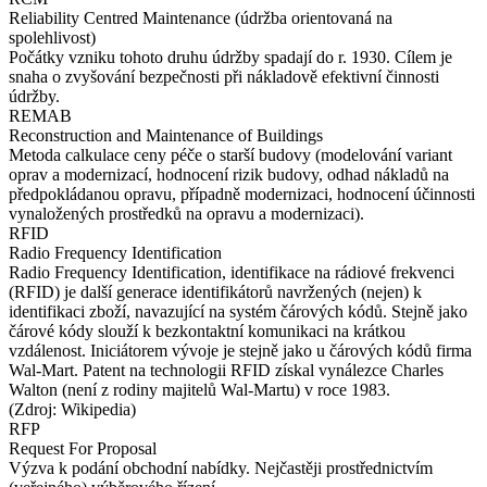
Reliability Centred Maintenance (údržba orientovaná na
spolehlivost)
Počátky vzniku tohoto druhu údržby spadají do r. 1930. Cílem je
snaha o zvyšování bezpečnosti při nákladově efektivní činnosti
údržby.
REMAB
Reconstruction and Maintenance of Buildings
Metoda calkulace ceny péče o starší budovy (modelování variant
oprav a modernizací, hodnocení rizik budovy, odhad nákladů na
předpokládanou opravu, případně modernizaci, hodnocení účinnosti
vynaložených prostředků na opravu a modernizaci).
RFID
Radio Frequency Identification
Radio Frequency Identification, identifikace na rádiové frekvenci
(RFID) je další generace identifikátorů navržených (nejen) k
identifikaci zboží, navazující na systém čárových kódů. Stejně jako
čárové kódy slouží k bezkontaktní komunikaci na krátkou
vzdálenost. Iniciátorem vývoje je stejně jako u čárových kódů firma
Wal-Mart. Patent na technologii RFID získal vynálezce Charles
Walton (není z rodiny majitelů Wal-Martu) v roce 1983.
(Zdroj: Wikipedia)
RFP
Request For Proposal
Výzva k podání obchodní nabídky. Nejčastěji prostřednictvím