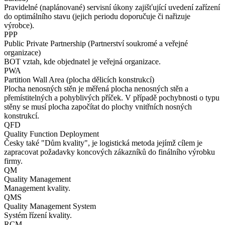
Pravidelné (naplánované) servisní úkony zajišťující uvedení zařízení
do optimálního stavu (jejich periodu doporučuje či nařizuje
výrobce).
PPP
Public Private Partnership (Partnerství soukromé a veřejné
organizace)
BOT vztah, kde objednatel je veřejná organizace.
PWA
Partition Wall Area (plocha dělicích konstrukcí)
Plocha nenosných stěn je měřená plocha nenosných stěn a
přemístitelných a pohyblivých příček. V případě pochybnosti o typu
stěny se musí plocha započítat do plochy vnitřních nosných
konstrukcí.
QFD
Quality Function Deployment
Česky také "Dům kvality", je logistická metoda jejímž cílem je
zapracovat požadavky koncových zákazníků do finálního výrobku
firmy.
QM
Quality Management
Management kvality.
QMS
Quality Management System
Systém řízení kvality.
RCM