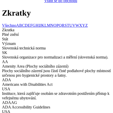
Vrátit se do obchodu
Zkratky
Všechno
A
B
C
D
E
F
G
H
I
J
K
L
M
N
O
P
Q
R
S
T
U
V
W
X
Y
Z
Zkratka
Plné znění
Stát
Význam
Slovenská technická norma
SK
Slovenská organizace pro normalizaci a měření (slovenská norma).
AA
Amenity Area (Plochy sociálního zázemí)
Plochy sociálního zázemí jsou částí čisté podlahové plochy místností
určenou pro hygienické prostory a šatny.
ADA
Americans with Disabilities Act
USA
Instituce, která zajišťuje osobám se zdravotním postižením přístup k
veřejnému ubytování.
ADAAG
ADA Accessibility Guidelines
USA