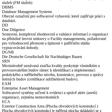
služeb (FM služeb)
DBMS
Database Management Systems
Obecné označení pro softwarové vybavení, které zajišťuje práci s
databází.
DD
Due Diligence
Sestavení, komplexní zhodnocení a validace informací o organizaci
na příslušné úrovni smlouvy o Facility managementu, požadované
pro vyhodnocení přesnosti a úplnosti v patřičném stádiu
vypracovávání dohody.
DGNB
Die Deutsche Gesellschaft für Nachhaltiges Bauen
SRN
Mezinárodně uznávaná značka kvality poskytuje vlastníkům a
provozovatelům budov rámec k identifikaci a implementaci
praktického a měřitelného návrhu, konstrukce, provozu a správy
šetrných budov (certifikace udržitelnosti budov).
EAM
Enterprise Asset Management
Softwarové systémy určené k evidenci a správě aktiv (asetů)
organizace, zejména nemovitostních
ECA
Exterior Construction Area (Plocha obvodových konstrukcí )
Plocha obvodových konstrukcí je měřená plocha skládající se z