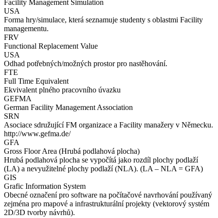
Facility Management Simulation
USA
Forma hry/simulace, která seznamuje studenty s oblastmi Facility
managementu.
FRV
Functional Replacement Value
USA
Odhad potřebných/možných prostor pro nastěhování.
FTE
Full Time Equivalent
Ekvivalent plného pracovního úvazku
GEFMA
German Facility Management Association
SRN
Asociace sdružující FM organizace a Facility manažery v Německu.
http://www.gefma.de/
GFA
Gross Floor Area (Hrubá podlahová plocha)
Hrubá podlahová plocha se vypočítá jako rozdíl plochy podlaží
(LA) a nevyužitelné plochy podlaží (NLA). (LA – NLA = GFA)
GIS
Grafic Information System
Obecné označení pro software na počítačové navrhování používaný
zejména pro mapové a infrastrukturální projekty (vektorový systém
2D/3D tvorby návrhů).