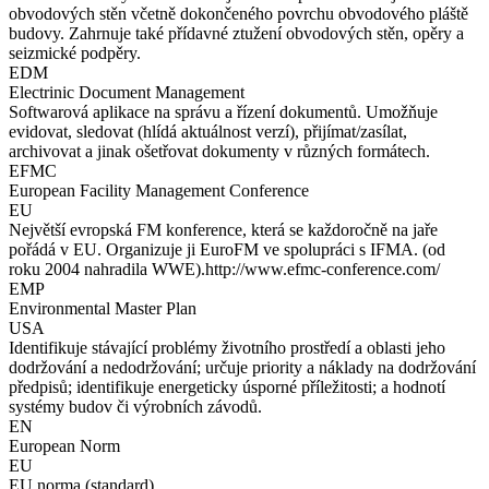
obvodových stěn včetně dokončeného povrchu obvodového pláště
budovy. Zahrnuje také přídavné ztužení obvodových stěn, opěry a
seizmické podpěry.
EDM
Electrinic Document Management
Softwarová aplikace na správu a řízení dokumentů. Umožňuje
evidovat, sledovat (hlídá aktuálnost verzí), přijímat/zasílat,
archivovat a jinak ošetřovat dokumenty v různých formátech.
EFMC
European Facility Management Conference
EU
Největší evropská FM konference, která se každoročně na jaře
pořádá v EU. Organizuje ji EuroFM ve spolupráci s IFMA. (od
roku 2004 nahradila WWE).http://www.efmc-conference.com/
EMP
Environmental Master Plan
USA
Identifikuje stávající problémy životního prostředí a oblasti jeho
dodržování a nedodržování; určuje priority a náklady na dodržování
předpisů; identifikuje energeticky úsporné příležitosti; a hodnotí
systémy budov či výrobních závodů.
EN
European Norm
EU
EU norma (standard).