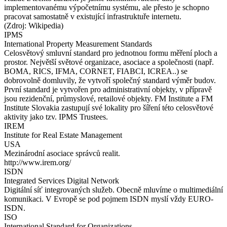
implementovanému výpočetnímu systému, ale přesto je schopno
pracovat samostatně v existující infrastruktuře internetu.
(Zdroj: Wikipedia)
IPMS
International Property Measurement Standards
Celosvětový smluvní standard pro jednotnou formu měření ploch a
prostor. Největší světové organizace, asociace a společnosti (např.
BOMA, RICS, IFMA, CORNET, FIABCI, ICREA..) se
dobrovolně domluvily, že vytvoří společný standard výměr budov.
První standard je vytvořen pro administrativní objekty, v přípravě
jsou rezidenční, průmyslové, retailové objekty. FM Institute a FM
Institute Slovakia zastupují své lokality pro šíření této celosvětové
aktivity jako tzv. IPMS Trustees.
IREM
Institute for Real Estate Management
USA
Mezinárodní asociace správců realit.
http://www.irem.org/
ISDN
Integrated Services Digital Network
Digitální síť integrovaných služeb. Obecně mluvíme o multimediální
komunikaci. V Evropě se pod pojmem ISDN myslí vždy EURO-
ISDN.
ISO
International Standard for Organizations