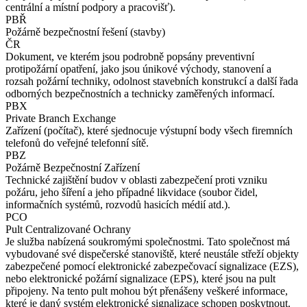
centrální a místní podpory a pracovišť).
PBŘ
Požárně bezpečnostní řešení (stavby)
ČR
Dokument, ve kterém jsou podrobně popsány preventivní
protipožární opatření, jako jsou únikové východy, stanovení a
rozsah požární techniky, odolnost stavebních konstrukcí a další řada
odborných bezpečnostních a technicky zaměřených informací.
PBX
Private Branch Exchange
Zařízení (počítač), které sjednocuje výstupní body všech firemních
telefonů do veřejné telefonní sítě.
PBZ
Požárně Bezpečnostní Zařízení
Technické zajištění budov v oblasti zabezpečení proti vzniku
požáru, jeho šíření a jeho případné likvidace (soubor čidel,
informačních systémů, rozvodů hasicích médií atd.).
PCO
Pult Centralizované Ochrany
Je služba nabízená soukromými společnostmi. Tato společnost má
vybudované své dispečerské stanoviště, které neustále střeží objekty
zabezpečené pomocí elektronické zabezpečovací signalizace (EZS),
nebo elektronické požární signalizace (EPS), které jsou na pult
připojeny. Na tento pult mohou být přenášeny veškeré informace,
které je daný systém elektronické signalizace schopen poskytnout.