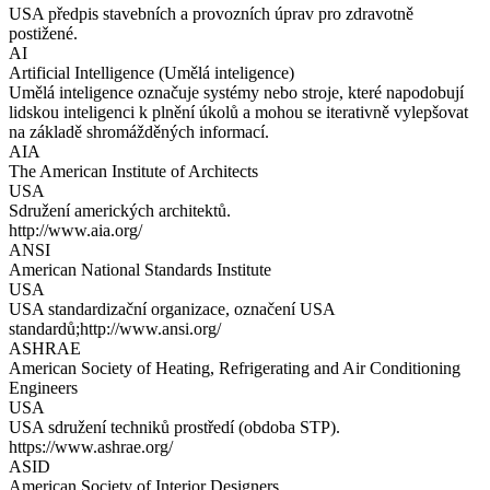
USA předpis stavebních a provozních úprav pro zdravotně
postižené.
AI
Artificial Intelligence (Umělá inteligence)
Umělá inteligence označuje systémy nebo stroje, které napodobují
lidskou inteligenci k plnění úkolů a mohou se iterativně vylepšovat
na základě shromážděných informací.
AIA
The American Institute of Architects
USA
Sdružení amerických architektů.
http://www.aia.org/
ANSI
American National Standards Institute
USA
USA standardizační organizace, označení USA
standardů;http://www.ansi.org/
ASHRAE
American Society of Heating, Refrigerating and Air Conditioning
Engineers
USA
USA sdružení techniků prostředí (obdoba STP).
https://www.ashrae.org/
ASID
American Society of Interior Designers