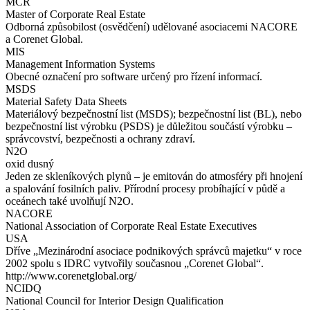
MCR
Master of Corporate Real Estate
Odborná způsobilost (osvědčení) udělované asociacemi NACORE
a Corenet Global.
MIS
Management Information Systems
Obecné označení pro software určený pro řízení informací.
MSDS
Material Safety Data Sheets
Materiálový bezpečnostní list (MSDS); bezpečnostní list (BL), nebo
bezpečnostní list výrobku (PSDS) je důležitou součástí výrobku –
správcovství, bezpečnosti a ochrany zdraví.
N2O
oxid dusný
Jeden ze skleníkových plynů – je emitován do atmosféry při hnojení
a spalování fosilních paliv. Přírodní procesy probíhající v půdě a
oceánech také uvolňují N2O.
NACORE
National Association of Corporate Real Estate Executives
USA
Dříve „Mezinárodní asociace podnikových správců majetku“ v roce
2002 spolu s IDRC vytvořily současnou „Corenet Global“.
http://www.corenetglobal.org/
NCIDQ
National Council for Interior Design Qualification