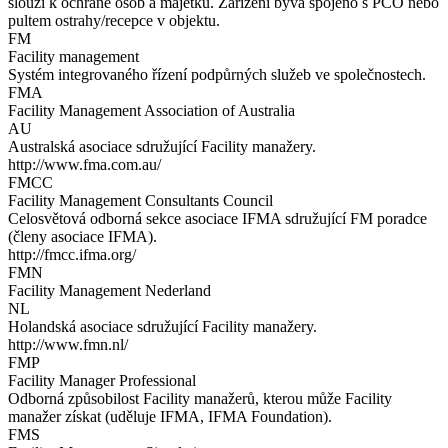
slouží k ochraně osob a majetku. Zařízení bývá spojeno s PCO nebo
pultem ostrahy/recepce v objektu.
FM
Facility management
Systém integrovaného řízení podpůrných služeb ve společnostech.
FMA
Facility Management Association of Australia
AU
Australská asociace sdružující Facility manažery.
http://www.fma.com.au/
FMCC
Facility Management Consultants Council
Celosvětová odborná sekce asociace IFMA sdružující FM poradce
(členy asociace IFMA).
http://fmcc.ifma.org/
FMN
Facility Management Nederland
NL
Holandská asociace sdružující Facility manažery.
http://www.fmn.nl/
FMP
Facility Manager Professional
Odborná způsobilost Facility manažerů, kterou může Facility
manažer získat (uděluje IFMA, IFMA Foundation).
FMS