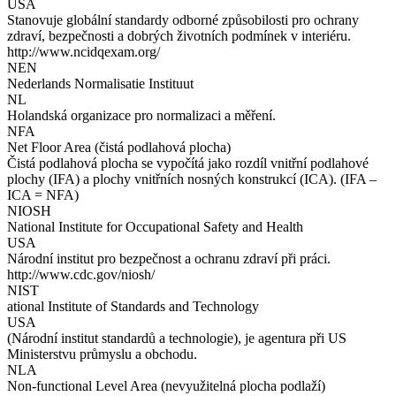
USA
Stanovuje globální standardy odborné způsobilosti pro ochrany
zdraví, bezpečnosti a dobrých životních podmínek v interiéru.
http://www.ncidqexam.org/
NEN
Nederlands Normalisatie Instituut
NL
Holandská organizace pro normalizaci a měření.
NFA
Net Floor Area (čistá podlahová plocha)
Čistá podlahová plocha se vypočítá jako rozdíl vnitřní podlahové
plochy (IFA) a plochy vnitřních nosných konstrukcí (ICA). (IFA –
ICA = NFA)
NIOSH
National Institute for Occupational Safety and Health
USA
Národní institut pro bezpečnost a ochranu zdraví při práci.
http://www.cdc.gov/niosh/
NIST
ational Institute of Standards and Technology
USA
(Národní institut standardů a technologie), je agentura při US
Ministerstvu průmyslu a obchodu.
NLA
Non-functional Level Area (nevyužitelná plocha podlaží)