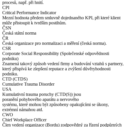
procesů, např. při hnití.
CPI
Critical Performance Indicator
Mezní hodnota předem smluvně dojednaného KPI, při které klient
může přistoupit k tvrdším postihům.
ČSN
Česká státní norma
ČR
Česká organizace pro normalizaci a měření (česká norma).
CSR
Corporate Social Responsibility (Společenské odpovědnosti
podniku)
Znamená takový způsob vedení firmy a budování vztahů s partnery,
který přispívá ke zlepšení reputace a zvýšení důvěryhodnosti
podniku.
CTD (CTDS)
Cumulative Trauma Disorder
USA
Kumulativní trauma poruchy (CTD(S)) jsou
poranění pohybového aparátu a nervového
systému, které mohou být způsobeny opakujícími se úkony,
extrémní námahou atd.
CWO
Chief Workplace Officer
Člen vedení organizace (Bordu) zodpovědný za řízení podpůrných