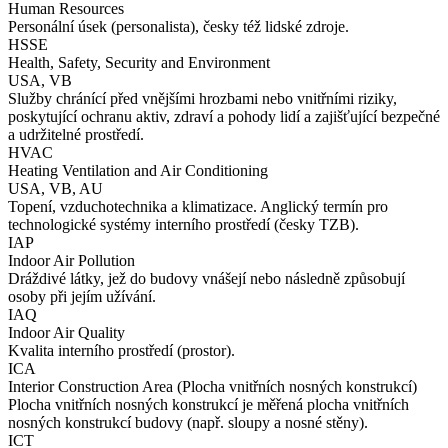
Human Resources
Personální úsek (personalista), česky též lidské zdroje.
HSSE
Health, Safety, Security and Environment
USA, VB
Služby chránící před vnějšími hrozbami nebo vnitřními riziky,
poskytující ochranu aktiv, zdraví a pohody lidí a zajišťující bezpečné
a udržitelné prostředí.
HVAC
Heating Ventilation and Air Conditioning
USA, VB, AU
Topení, vzduchotechnika a klimatizace. Anglický termín pro
technologické systémy interního prostředí (česky TZB).
IAP
Indoor Air Pollution
Dráždivé látky, jež do budovy vnášejí nebo následně způsobují
osoby při jejím užívání.
IAQ
Indoor Air Quality
Kvalita interního prostředí (prostor).
ICA
Interior Construction Area (Plocha vnitřních nosných konstrukcí)
Plocha vnitřních nosných konstrukcí je měřená plocha vnitřních
nosných konstrukcí budovy (např. sloupy a nosné stěny).
ICT