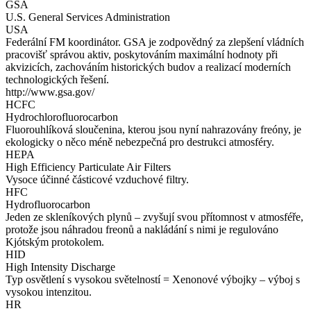
GSA
U.S. General Services Administration
USA
Federální FM koordinátor. GSA je zodpovědný za zlepšení vládních
pracovišť správou aktiv, poskytováním maximální hodnoty při
akvizicích, zachováním historických budov a realizací moderních
technologických řešení.
http://www.gsa.gov/
HCFC
Hydrochlorofluorocarbon
Fluorouhlíková sloučenina, kterou jsou nyní nahrazovány freóny, je
ekologicky o něco méně nebezpečná pro destrukci atmosféry.
HEPA
High Efficiency Particulate Air Filters
Vysoce účinné částicové vzduchové filtry.
HFC
Hydrofluorocarbon
Jeden ze skleníkových plynů – zvyšují svou přítomnost v atmosféře,
protože jsou náhradou freonů a nakládání s nimi je regulováno
Kjótským protokolem.
HID
High Intensity Discharge
Typ osvětlení s vysokou světelností = Xenonové výbojky – výboj s
vysokou intenzitou.
HR