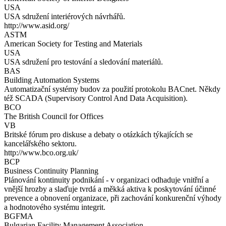
USA
USA sdružení interiérových návrhářů.
http://www.asid.org/
ASTM
American Society for Testing and Materials
USA
USA sdružení pro testování a sledování materiálů.
BAS
Building Automation Systems
Automatizační systémy budov za použití protokolu BACnet. Někdy
též SCADA (Supervisory Control And Data Acquisition).
BCO
The British Council for Offices
VB
Britské fórum pro diskuse a debaty o otázkách týkajících se
kancelářského sektoru.
http://www.bco.org.uk/
BCP
Business Continuity Planning
Plánování kontinuity podnikání - v organizaci odhaduje vnitřní a
vnější hrozby a slaďuje tvrdá a měkká aktiva k poskytování účinné
prevence a obnovení organizace, při zachování konkurenční výhody
a hodnotového systému integrit.
BGFMA
Bulgarian Facility Management Association