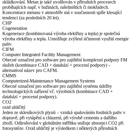
skládkování. Metan je také uvolňován v přírodních procesech
probíhajících např. v bažinách, rašeliništích či mokřadech.
Koncentrace metanu v atmosféře má v současnosti spíše klesající
tendenci (za posledních 20 let).
CHP
Cogeneration
Kogenerace (kombinovaná výroba elektřiny a tepla) je společná
výroba elektřiny a tepla. Umožňuje zvýšení účinnosti využití energie
paliv.
CIFM
Computer Integrated Facility Management
Obecné označení pro software pro zajištění komplexní podpory FM
služeb (kombinace CAD + databází + procesní podpory) –
alternativní název pro CAFM.
CMMS
Computerized-Maintenance Management Systems
Obecné označení pro software pro zajištění systému údržby
technologických zařízení vč. výrobních (kombinace CAD +
databází + procesní podpory).
CO2
oxid uhličitý
Jeden ze skleníkových plynů – vzniká spalováním fosilních paliv v
dopravě, při vytápění a chlazení, při výrobě cementu a dalšího
zboží. Odlesňování v globálním měřítku snižuje absorpci CO2 při
fotosyntéze. Oxid uhličitý je výsledkem i některých přírodních