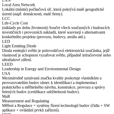
LAN
Local Area Network
Lokální (místní) počítačová síť, která pokrývá malé geografické
území (např. domácnosti, malé firmy).
LCC
Life-Cycle Cost
(náklady po dobu životnosti) Součet všech současných i budoucích
investičních i provozních nákladů, které souvisejí s alternativami
konkrétního projektu (provozu, budovy, areálu atd.).
LED
Light Emitting Diode
Dioda emitující světlo je polovodičová elektronická součástka, jejíž
vlastností je schopnost vyzařovat světlo, případně infračervené nebo
ultrafialové záření.
LEED
Leadership in Energy and Environmental Design
USA
Mezinárodně uznávaná značka kvality poskytuje vlastníkům a
provozovatelům budov rámec k identifikaci a implementaci
praktického a měřitelného návrhu, konstrukce, provozu a správy
šetrných budov (certifikace udržitelnosti budov).
MaR
Measurement and Regulating
Měření a Regulace = systémy řízení technologií budov (čidla + SW
aplikace + ovládání prvků zařízení).