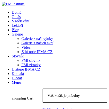
Domů
O nás
Vzdělávání
Lektoři
Blog
Galerie
Galerie z naší výuky
Galerie z našich akcí
Videa
Z historie IFMA CZ
Slovník
FMI slovník
FMI zkratky
Historie IFMA CZ
Kontakt
Hledat
Menu
Váš košík je prázdny.
Shopping Cart