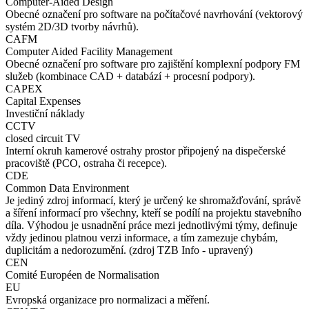
Computer-Aided Design
Obecné označení pro software na počítačové navrhování (vektorový
systém 2D/3D tvorby návrhů).
CAFM
Computer Aided Facility Management
Obecné označení pro software pro zajištění komplexní podpory FM
služeb (kombinace CAD + databází + procesní podpory).
CAPEX
Capital Expenses
Investiční náklady
CCTV
closed circuit TV
Interní okruh kamerové ostrahy prostor připojený na dispečerské
pracoviště (PCO, ostraha či recepce).
CDE
Common Data Environment
Je jediný zdroj informací, který je určený ke shromažďování, správě
a šíření informací pro všechny, kteří se podílí na projektu stavebního
díla. Výhodou je usnadnění práce mezi jednotlivými týmy, definuje
vždy jedinou platnou verzi informace, a tím zamezuje chybám,
duplicitám a nedorozumění. (zdroj TZB Info - upravený)
CEN
Comité Européen de Normalisation
EU
Evropská organizace pro normalizaci a měření.