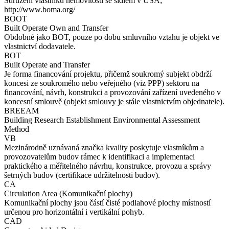
Sdružení vlastníků nemovitostí se sídlem v USA;
http://www.boma.org/
BOOT
Built Operate Own and Transfer
Obdobné jako BOT, pouze po dobu smluvního vztahu je objekt ve
vlastnictví dodavatele.
BOT
Built Operate and Transfer
Je forma financování projektu, přičemž soukromý subjekt obdrží
koncesi ze soukromého nebo veřejného (viz PPP) sektoru na
financování, návrh, konstrukci a provozování zařízení uvedeného v
koncesní smlouvě (objekt smlouvy je stále vlastnictvím objednatele).
BREEAM
Building Research Establishment Environmental Assessment
Method
VB
Mezinárodně uznávaná značka kvality poskytuje vlastníkům a
provozovatelům budov rámec k identifikaci a implementaci
praktického a měřitelného návrhu, konstrukce, provozu a správy
šetrných budov (certifikace udržitelnosti budov).
CA
Circulation Area (Komunikační plochy)
Komunikační plochy jsou částí čisté podlahové plochy místností
určenou pro horizontální i vertikální pohyb.
CAD