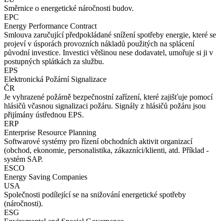
Směrnice o energetické náročnosti budov.
EPC
Energy Performance Contract
Smlouva zaručující předpokládané snížení spotřeby energie, které se
projeví v úsporách provozních nákladů použitých na splácení
původní investice. Investici většinou nese dodavatel, umořuje si ji v
postupných splátkách za službu.
EPS
Elektronická Požární Signalizace
ČR
Je vyhrazené požárně bezpečnostní zařízení, které zajišťuje pomocí
hlásičů včasnou signalizaci požáru. Signály z hlásičů požáru jsou
přijímány ústřednou EPS.
ERP
Enterprise Resource Planning
Softwarové systémy pro řízení obchodních aktivit organizací
(obchod, ekonomie, personalistika, zákazníci/klienti, atd. Příklad -
systém SAP.
ESCO
Energy Saving Companies
USA
Společnosti podílející se na snižování energetické spotřeby
(náročnosti).
ESG