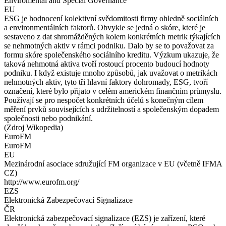
Enviromental and Special Governance
EU
ESG je hodnocení kolektivní svědomitosti firmy ohledně sociálních
a environmentálních faktorů. Obvykle se jedná o skóre, které je
sestaveno z dat shromážděných kolem konkrétních metrik týkajících
se nehmotných aktiv v rámci podniku. Dalo by se to považovat za
formu skóre společenského sociálního kreditu. Výzkum ukazuje, že
taková nehmotná aktiva tvoří rostoucí procento budoucí hodnoty
podniku. I když existuje mnoho způsobů, jak uvažovat o metrikách
nehmotných aktiv, tyto tři hlavní faktory dohromady, ESG, tvoří
označení, které bylo přijato v celém americkém finančním průmyslu.
Používají se pro nespočet konkrétních účelů s konečným cílem
měření prvků souvisejících s udržitelností a společenským dopadem
společnosti nebo podnikání.
(Zdroj Wikopedia)
EuroFM
EuroFM
EU
Mezinárodní asociace sdružující FM organizace v EU (včetně IFMA
CZ)
http://www.eurofm.org/
EZS
Elektronická Zabezpečovací Signalizace
ČR
Elektronická zabezpečovací signalizace (EZS) je zařízení, které