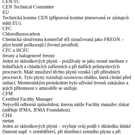
CEN/TC
CEN Technical Committee
EU
Technická komise CEN (přípravná komise jmenovaná ze zástupců
států EU).
CFC
Chlorofluorocarbon
Chemická sloučenina komerčně též označovaná jako FREON –
plyn hrubě poškozující životní prostředí.
CFC a HCFC
freony a halogenové freony
Jeden ze skleníkových plynů – používaly se jako nosné medium v
ledničkách a chladicích zařízeních a při dalších průmyslových
procesech. Malé množství těchto plynů vzniká i při přírodních
procesech. Tyto plyny rozrušují ozonovou obálku, která chrání před
radiací. Montrealským protokolem bylo užívání freonů zakázáno a
jejich přítomnost v atmosféře se snižuje.
CFM
Certified Facility Manager
Nejvyšší odborná způsobilost, kterou může Facility manažer získat
(uděluje IFMA, IFMA Foundation).
CH4
metan
Jeden ze skleníkových plynů – zvyšuje svůj podíl v důsledku lidské
činnosti např. v zemědělství, při distribuci zemního plynu a při