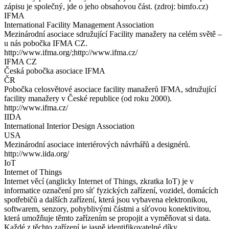
zápisu je společný, jde o jeho obsahovou část. (zdroj: bimfo.cz)
IFMA
International Facility Management Association
Mezinárodní asociace sdružující Facility manažery na celém světě –
u nás pobočka IFMA CZ.
http://www.ifma.org/;http://www.ifma.cz/
IFMA CZ
Česká pobočka asociace IFMA
ČR
Pobočka celosvětové asociace facility manažerů IFMA, sdružující
facility manažery v České republice (od roku 2000).
http://www.ifma.cz/
IIDA
International Interior Design Association
USA
Mezinárodní asociace interiérových návrhářů a designérů.
http://www.iida.org/
IoT
Internet of Things
Internet věcí (anglicky Internet of Things, zkratka IoT) je v
informatice označení pro síť fyzických zařízení, vozidel, domácích
spotřebičů a dalších zařízení, která jsou vybavena elektronikou,
softwarem, senzory, pohyblivými částmi a síťovou konektivitou,
která umožňuje těmto zařízením se propojit a vyměňovat si data.
Každé z těchto zařízení je jasně identifikovatelné díky