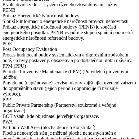
Kvalitativní cyklus – systém řízeného zkvalitňování služby.
PENB
Průkaz Energetické Náročnosti budovy
Slouží k informaci o energetické náročnosti provozu nemovitosti.
Průkaz energetické náročnosti budovy (PENB) je součástí
energetického posudku. PENB vyjadřuje stupeň splnění parametrů
energetické náročností referenční budovy.
POE
Post-Occupancy Evaluation
Proces hodnocení budov systematickým a rigorózním způsobem
poté, co byly postaveny, obsazeny a po dostatečnou dobu užívány.
PPM (PPU)
Periodic Preventive Maintenance (PPM) (Pravidelná preventivní
údržba)
Pravidelné (naplánované) servisní úkony zajišťující uvedení zařízení
do optimálního stavu (jejich periodu doporučuje či nařizuje
výrobce).
PPP
Public Private Partnership (Partnerství soukromé a veřejné
organizace)
BOT vztah, kde objednatel je veřejná organizace.
PWA
Partition Wall Area (plocha dělicích konstrukcí)
Plocha nenosných stěn je měřená plocha nenosných stěn a
přemístitelných a pohyblivých příček. V případě pochybnosti o typu