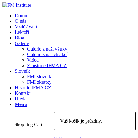
Domů
O nás
Vzdělávání
Lektoři
Blog
Galerie
Galerie z naší výuky
Galerie z našich akcí
Videa
Z historie IFMA CZ
Slovník
FMI slovník
FMI zkratky
Historie IFMA CZ
Kontakt
Hledat
Menu
Váš košík je prázdny.
Shopping Cart