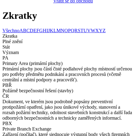
Vrátit se do obchodu
Zkratky
Všechno
A
B
C
D
E
F
G
H
I
J
K
L
M
N
O
P
Q
R
S
T
U
V
W
X
Y
Z
Zkratka
Plné znění
Stát
Význam
PA
Primary Area (primární plochy)
Primární plochy jsou částí čisté podlahové plochy místností určenou
pro potřeby předmětu podnikání a pracovních procesů (včetně
centrální a místní podpory a pracovišť).
PBŘ
Požárně bezpečnostní řešení (stavby)
ČR
Dokument, ve kterém jsou podrobně popsány preventivní
protipožární opatření, jako jsou únikové východy, stanovení a
rozsah požární techniky, odolnost stavebních konstrukcí a další řada
odborných bezpečnostních a technicky zaměřených informací.
PBX
Private Branch Exchange
Zařízení (počítač), které sjednocuje výstupní body všech firemních